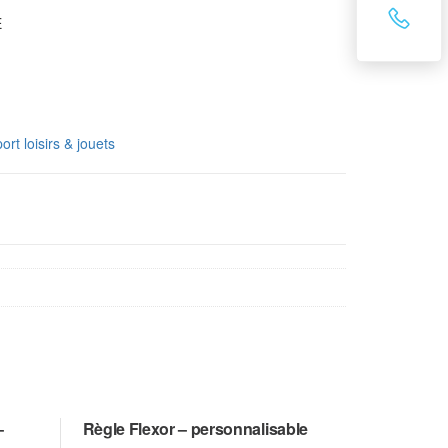
E
ort loisirs & jouets
–
Règle Flexor – personnalisable