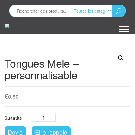
Aller
au
contenu
Minizap
Les objets
publicitaires
Tongues Mele –
personnalisable
€
0,90
Devis
Etre rappelé