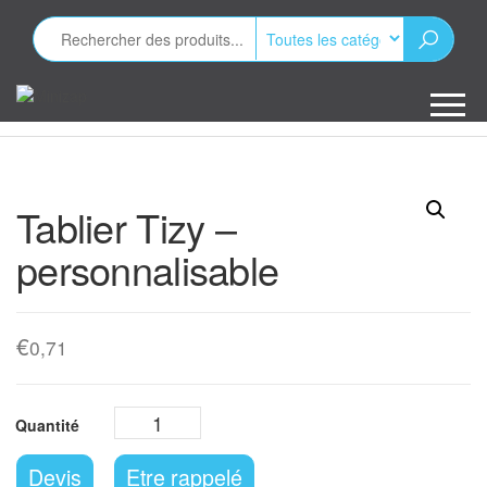
Aller
au
contenu
Minizap
Les objets
publicitaires
Tablier Tizy –
personnalisable
€
0,71
Devis
Etre rappelé