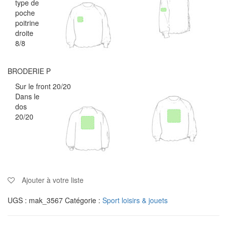
type de
poche
poitrine
droite
8/8
BRODERIE P
Sur le front 20/20
Dans le
dos
20/20
Ajouter à votre liste
UGS :
mak_3567
Catégorie :
Sport loisirs & jouets