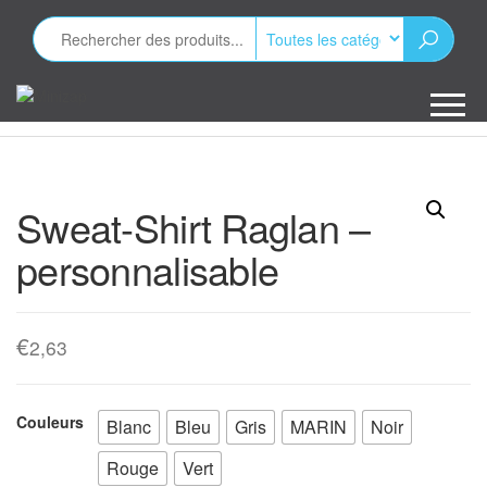
Aller
au
contenu
Minizap
Les objets
publicitaires
Sweat-Shirt Raglan –
personnalisable
€
2,63
Couleurs
Blanc
Bleu
Gris
MARIN
Noir
Rouge
Vert