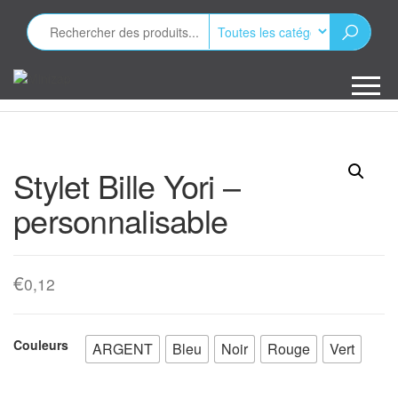
Aller
au
contenu
Minizap
Les objets
publicitaires
Stylet Bille Yori –
personnalisable
€
0,12
Couleurs
ARGENT
Bleu
Noir
Rouge
Vert