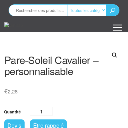
Aller
au
contenu
Minizap
Les objets
publicitaires
Pare-Soleil Cavalier –
personnalisable
€
2,28
Devis
Etre rappelé