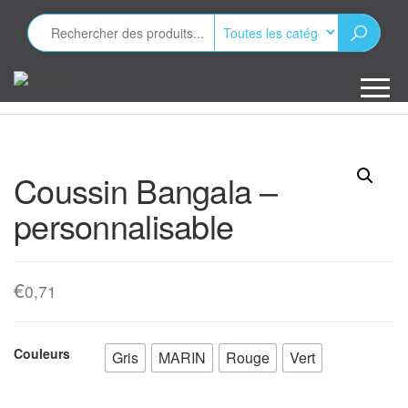
Aller
au
contenu
Minizap
Les objets
publicitaires
Coussin Bangala –
personnalisable
€
0,71
Couleurs
Gris
MARIN
Rouge
Vert