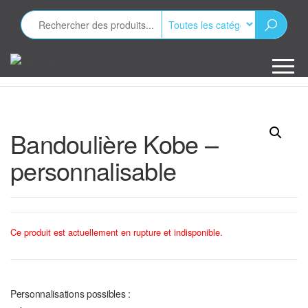
Aller
au
contenu
Minizap
Les objets
publicitaires
Bandoulière Kobe –
personnalisable
Ce produit est actuellement en rupture et indisponible.
Personnalisations possibles :