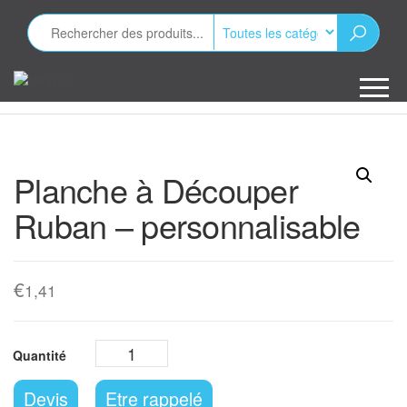
Aller
au
contenu
Minizap
Les objets
publicitaires
Planche à Découper
Ruban – personnalisable
€
1,41
Devis
Etre rappelé