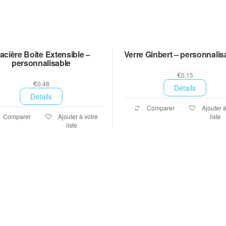
acière Boîte Extensible –
Verre Ginbert – personnalis
personnalisable
€
0,15
€
0,48
Détails
Détails
Comparer
Ajouter à
Comparer
Ajouter à votre
liste
liste