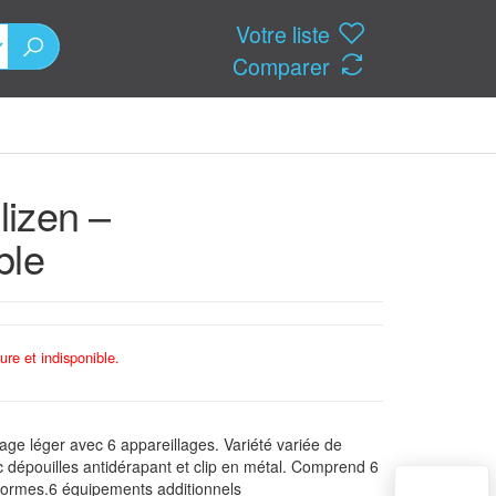
Votre liste
Comparer
lizen –
ble
ure et indisponible.
iage léger avec 6 appareillages. Variété variée de
c dépouilles antidérapant et clip en métal. Comprend 6
ciformes.6 équipements additionnels