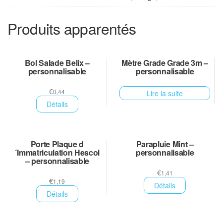
Produits apparentés
Bol Salade Belix –
Mètre Grade Grade 3m –
personnalisable
personnalisable
€
0,44
Lire la suite
Détails
Porte Plaque d
Parapluie Mint –
´Immatriculation Hescol
personnalisable
– personnalisable
€
1,41
€
1,19
Détails
Détails