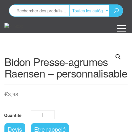
Aller
au
contenu
Minizap
Les objets
publicitaires
Bidon Presse-agrumes
Raensen – personnalisable
€
3,98
Devis
Etre rappelé