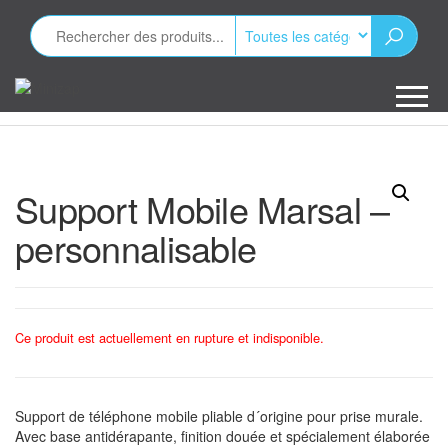
Aller
au
contenu
Minizap
Les objets
publicitaires
Support Mobile Marsal –
personnalisable
Ce produit est actuellement en rupture et indisponible.
Support de téléphone mobile pliable d´origine pour prise murale.
Avec base antidérapante, finition douée et spécialement élaborée