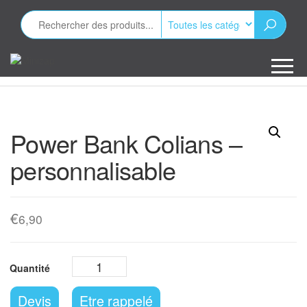
Aller
au
contenu
Minizap
Les objets
publicitaires
Power Bank Colians –
personnalisable
€
6,90
Devis
Etre rappelé