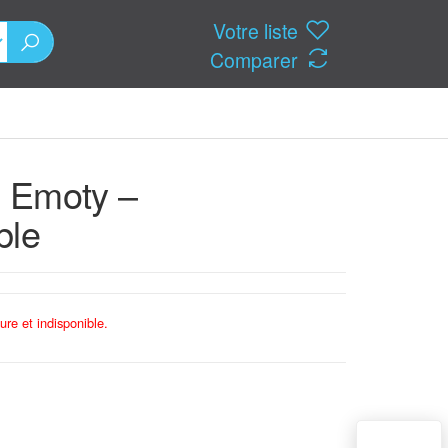
Votre liste
Comparer
i Emoty –
ble
ure et indisponible.