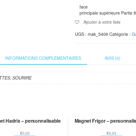
face
principale supérieure Partie 8
Ajouter à votre liste
UGS :
mak_5406
Catégorie :
G
INFORMATIONS COMPLÉMENTAIRES
AVIS (0)
ETTES, SOURIRE
t Hadrix – personnalisable
Magnet Frigor – personnali
€
€
0,02
0,03