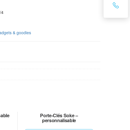
/4
adgets & goodies
sable
Porte-Clés Soke –
personnalisable