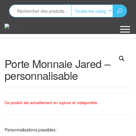
Aller
au
contenu
Minizap
Les objets
publicitaires
Porte Monnaie Jared –
personnalisable
Ce produit est actuellement en rupture et indisponible.
Personnalisations possibles :