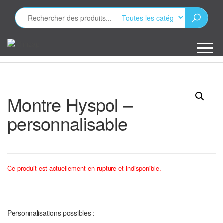
Aller
au
contenu
Minizap
Les objets
publicitaires
Montre Hyspol –
personnalisable
Ce produit est actuellement en rupture et indisponible.
Personnalisations possibles :