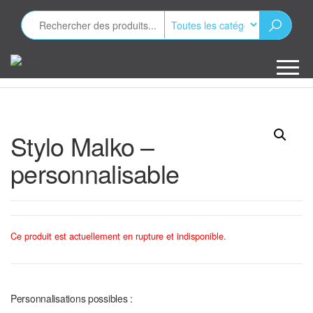
Aller
au
contenu
Minizap
Les objets
publicitaires
Stylo Malko –
personnalisable
Ce produit est actuellement en rupture et indisponible.
Personnalisations possibles :