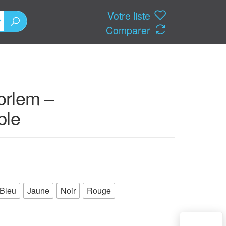
Votre liste
Comparer
Corlem –
ble
Bleu
Jaune
Noir
Rouge