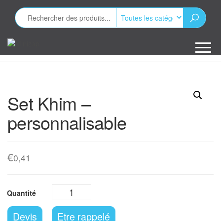
Aller
au
contenu
Minizap
Les objets
publicitaires
Set Khim –
personnalisable
€
0,41
Devis
Etre rappelé