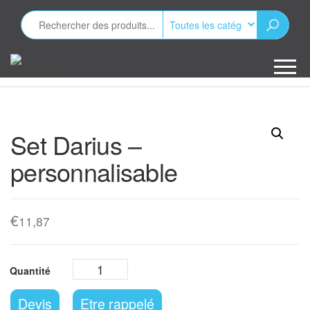
Aller
au
contenu
Minizap
Les objets
publicitaires
Set Darius –
personnalisable
€
11,87
Devis
Etre rappelé