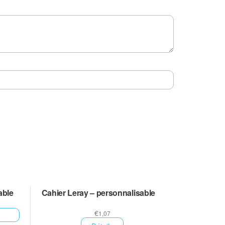
able
Cahier Leray – personnalisable
€
1,07