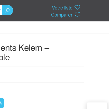
Votre liste
Comparer
ents Kelem –
ble
é