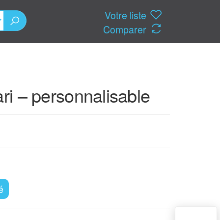
Votre liste
Comparer
ari – personnalisable
é