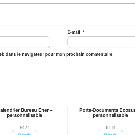
E-mail
*
web dans le navigateur pour mon prochain commentaire.
alendrier Bureau Ener –
Porte-Documents Ecosu
personnalisable
personnalisable
€
€
0,24
1,19
Détails
Détails