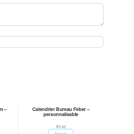
m –
Calendrier Bureau Feber –
personnalisable
€
0,42
Détails