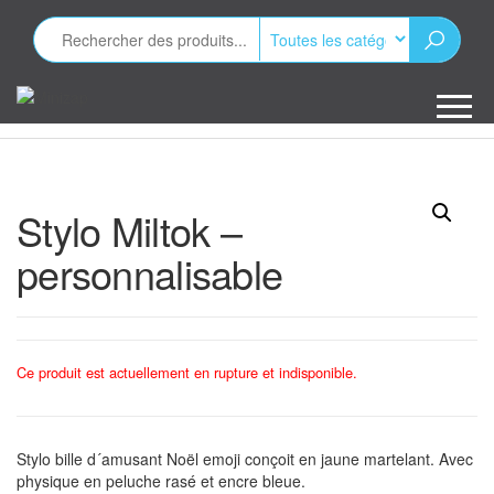
Aller
au
contenu
Minizap
Les objets
publicitaires
Stylo Miltok –
personnalisable
Ce produit est actuellement en rupture et indisponible.
Stylo bille d´amusant Noël emoji conçoit en jaune martelant. Avec
physique en peluche rasé et encre bleue.