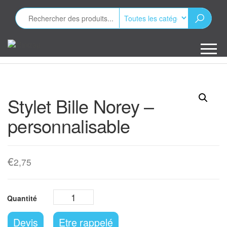
Aller
au
contenu
Minizap
Les objets
publicitaires
Stylet Bille Norey –
personnalisable
€
2,75
Devis
Etre rappelé