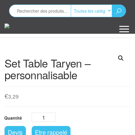
Aller
au
contenu
Minizap
Les objets
publicitaires
Set Table Taryen –
personnalisable
€
3,29
Devis
Etre rappelé