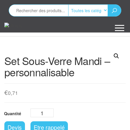
Aller
au
contenu
Minizap
Les objets
publicitaires
Set Sous-Verre Mandi –
personnalisable
€
0,71
Devis
Etre rappelé