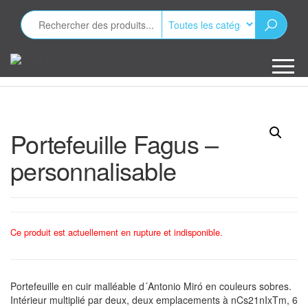
Aller
au
contenu
Minizap
Les objets
publicitaires
Portefeuille Fagus –
personnalisable
Ce produit est actuellement en rupture et indisponible.
Portefeuille en cuir malléable d´Antonio Miró en couleurs sobres.
Intérieur multiplié par deux, deux emplacements à nCs21nIxTm, 6