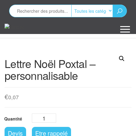
Aller
au
contenu
Minizap
Les objets
publicitaires
Lettre Noël Poxtal –
personnalisable
€
0,07
Devis
Etre rappelé