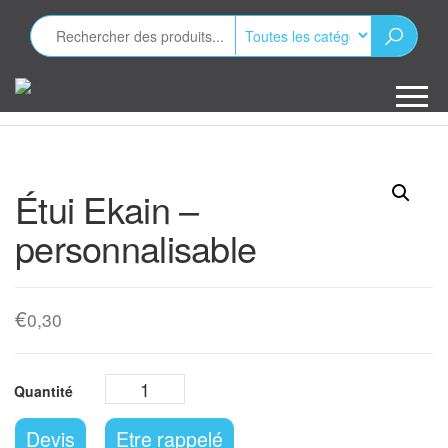
Aller
au
contenu
Minizap
Les objets
publicitaires
Étui Ekain –
personnalisable
€
0,30
Devis
Etre rappelé