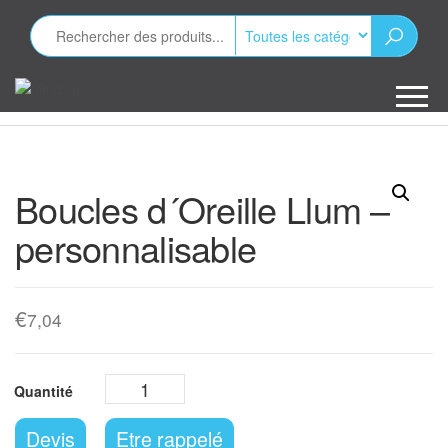
Aller
au
contenu
Minizap
Les objets
publicitaires
Boucles d´Oreille Llum –
personnalisable
€
7,04
Devis
Etre rappelé