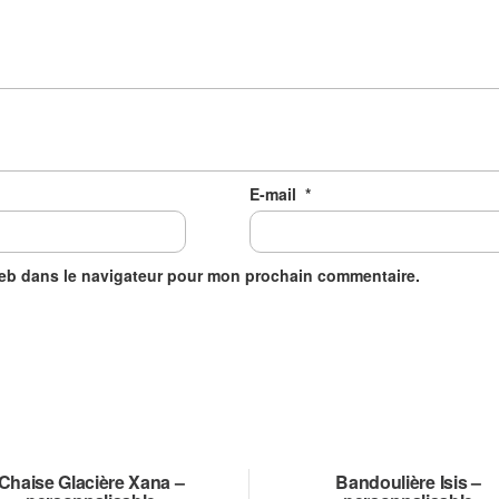
E-mail
*
web dans le navigateur pour mon prochain commentaire.
Chaise Glacière Xana –
Bandoulière Isis –