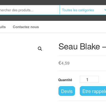
uits
Contactez nous
Seau Blake –
€
4,59
Devis
Etre rappel