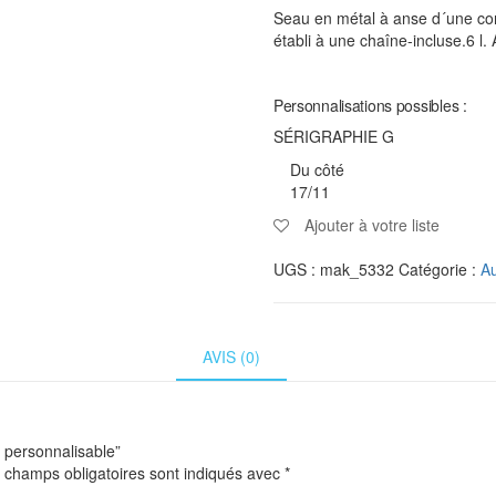
Seau en métal à anse d´une con
établi à une chaîne-incluse.6 l. 
Personnalisations possibles :
SÉRIGRAPHIE G
Du côté
17/11
Ajouter à votre liste
UGS :
mak_5332
Catégorie :
Au
AVIS (0)
– personnalisable”
 champs obligatoires sont indiqués avec
*